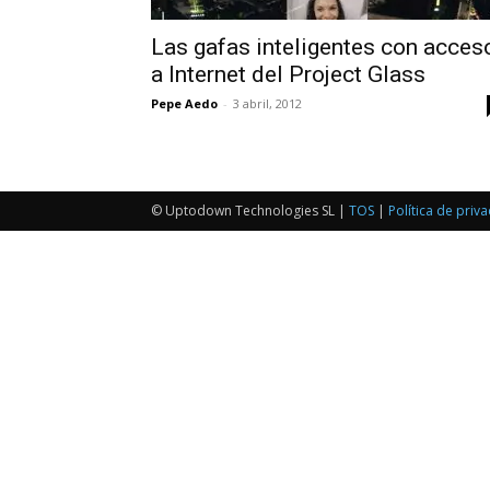
Las gafas inteligentes con acces
a Internet del Project Glass
Pepe Aedo
-
3 abril, 2012
© Uptodown Technologies SL |
TOS
|
Política de priv