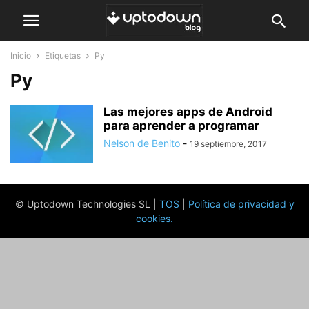
Inicio
Etiquetas
Py
Py
Las mejores apps de Android
para aprender a programar
Nelson de Benito
-
19 septiembre, 2017
© Uptodown Technologies SL |
TOS
|
Política de privacidad y
cookies
.