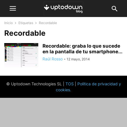
Inicio
Etiquetas
Recordable
Recordable
Recordable: graba lo que sucede
en la pantalla de tu smartphone...
Raúl Rosso
-
12 mayo, 2014
© Uptodown Technologies SL |
TOS
|
Política de privacidad y
cookies
.