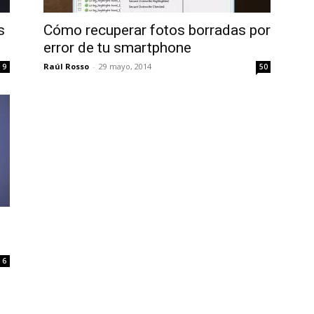
Uptodown
s
Cómo recuperar fotos borradas por
error de tu smartphone
Raúl Rosso
-
29 mayo, 2014
9
50
6