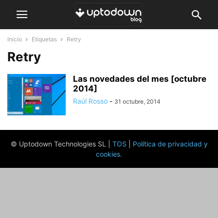
Inicio
Etiquetas
Retry
Retry
Las novedades del mes [octubre
2014]
Raúl Rosso
-
31 octubre, 2014
© Uptodown Technologies SL |
TOS
|
Política de privacidad y
cookies
.