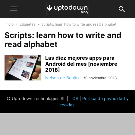
Inicio
Etiquetas
Scripts: learn how to write and read alphabet
Scripts: learn how to write and
read alphabet
Las diez mejores apps para
Android del mes [noviembre
2018]
Nelson de Benito
-
30 noviembre, 2018
© Uptodown Technologies SL |
TOS
|
Política de privacidad y
cookies
.