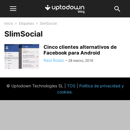
Inicio
Etiquetas
SlimSocial
SlimSocial
Cinco clientes alternativos de
Facebook para Android
Raúl Rosso
-
28 marzo, 2016
© Uptodown Technologies SL |
TOS
|
Política de privacidad y
cookies
.