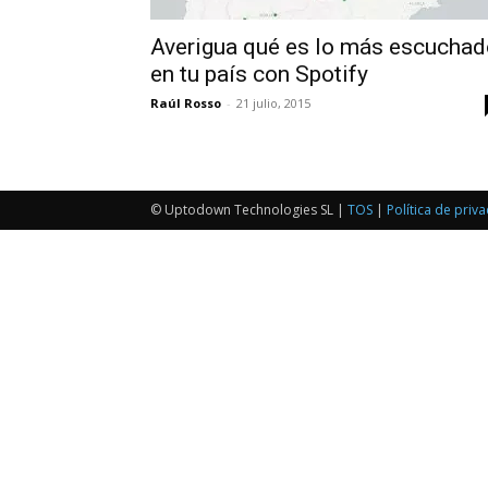
Averigua qué es lo más escuchad
en tu país con Spotify
Raúl Rosso
-
21 julio, 2015
© Uptodown Technologies SL |
TOS
|
Política de priv