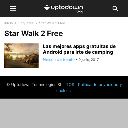
Inicio
Etiquetas
Star Walk 2 Free
Star Walk 2 Free
Las mejores apps gratuitas de
Android para irte de camping
Nelson de Benito
-
9 junio, 2017
© Uptodown Technologies SL |
TOS
|
Política de privacidad y
cookies
.