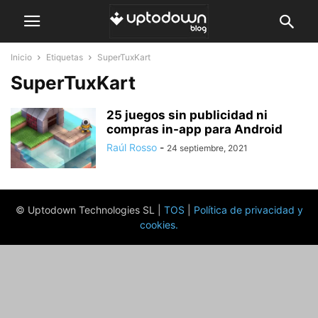
Inicio
Etiquetas
SuperTuxKart
SuperTuxKart
25 juegos sin publicidad ni
compras in-app para Android
Raúl Rosso
-
24 septiembre, 2021
© Uptodown Technologies SL |
TOS
|
Política de privacidad y
cookies
.