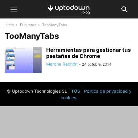
Inicio
Etiquetas
TooManyTabs
TooManyTabs
Herramientas para gestionar tus
pestañas de Chrome
Merche Rachón
-
24 octubre, 2014
© Uptodown Technologies SL |
TOS
|
Política de privacidad y
cookies
.