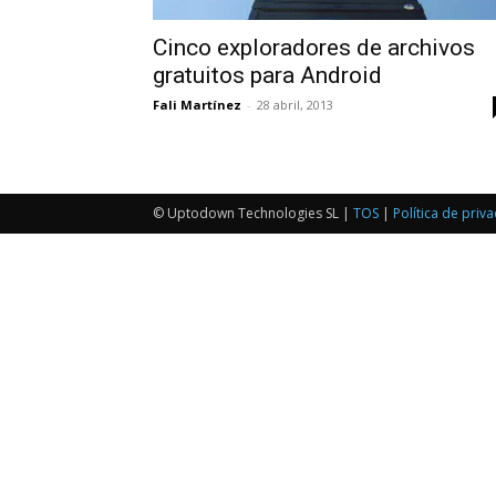
Cinco exploradores de archivos
gratuitos para Android
Fali Martínez
-
28 abril, 2013
© Uptodown Technologies SL |
TOS
|
Política de priv