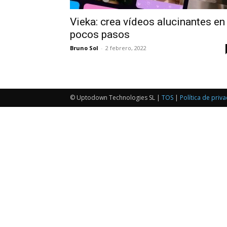
Vieka: crea vídeos alucinantes en
pocos pasos
Bruno Sol
-
2 febrero, 2022
© Uptodown Technologies SL |
TOS
|
Política de priv