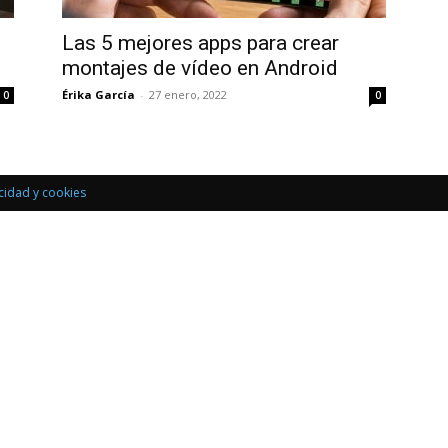
Uptodown
Las 5 mejores apps para crear
montajes de vídeo en Android
Érika García
-
27 enero, 2022
0
0
acidad y cookies