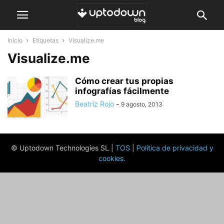
Inicio
Etiquetas
Visualize.me
Visualize.me
Cómo crear tus propias
infografías fácilmente
Beatriz Rojo
-
9 agosto, 2013
© Uptodown Technologies SL |
TOS
|
Política de privacidad y
cookies
.