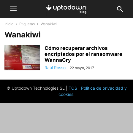
Inicio
Etiquetas
Wanakiwi
Wanakiwi
Cómo recuperar archivos
encriptados por el ransomware
WannaCry
Raúl Rosso
-
22 mayo, 2017
© Uptodown Technologies SL |
TOS
|
Política de privacidad y
cookies
.