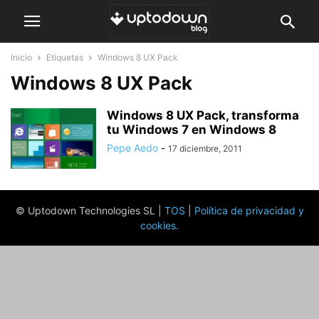
Inicio
Etiquetas
Windows 8 UX Pack
Windows 8 UX Pack
Windows 8 UX Pack, transforma
tu Windows 7 en Windows 8
Pepe Aedo
-
17 diciembre, 2011
© Uptodown Technologies SL |
TOS
|
Política de privacidad y
cookies
.