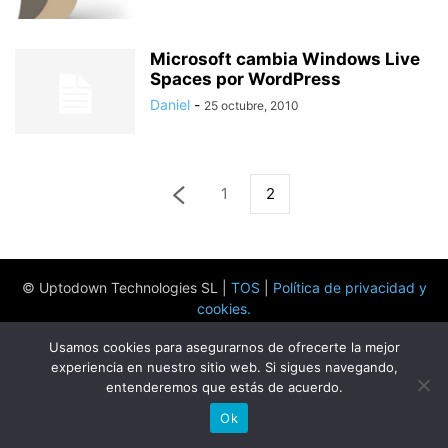
Microsoft cambia Windows Live
Spaces por WordPress
Daniel
-
25 octubre, 2010
1
2
© Uptodown Technologies SL |
TOS
|
Política de privacidad y
cookies
.
Usamos cookies para asegurarnos de ofrecerte la mejor
experiencia en nuestro sitio web. Si sigues navegando,
entenderemos que estás de acuerdo.
Ok