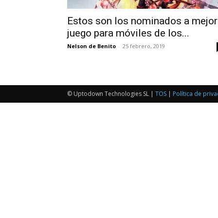
Estos son los nominados a mejor
juego para móviles de los...
Nelson de Benito
-
25 febrero, 2019
© Uptodown Technologies SL |
TOS
|
Política de priv