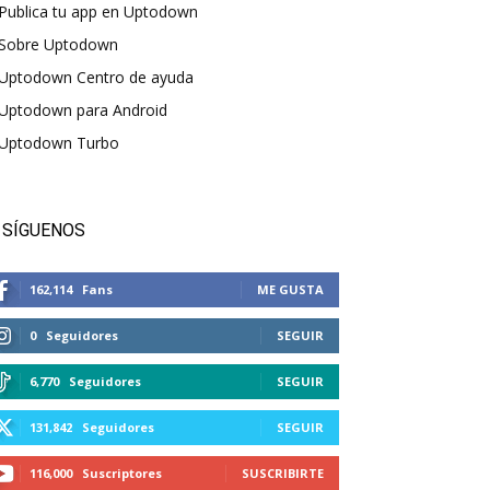
Publica tu app en Uptodown
Sobre Uptodown
Uptodown Centro de ayuda
Uptodown para Android
Uptodown Turbo
SÍGUENOS
162,114
Fans
ME GUSTA
0
Seguidores
SEGUIR
6,770
Seguidores
SEGUIR
131,842
Seguidores
SEGUIR
116,000
Suscriptores
SUSCRIBIRTE