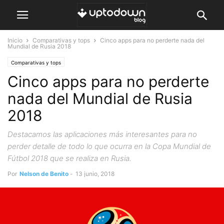
Inicio
Comparativas y tops
Cinco apps para no perderte nada del
Mundial de Rusia 2018
Comparativas y tops
Cinco apps para no perderte
nada del Mundial de Rusia
2018
Destacamos las aplicaciones más interesantes para no
perder detalle de todo lo que ocurra en la Copa Mundial de
Fútbol 2018 que se realiza en Rusia.
Por
Nelson de Benito
-
13 junio, 2018