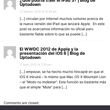
¿Qué podría traer el iPad 3? | Blog de
Uptodown
27 febrero, 2012 At 10:58 am
[…] circulan por Internet muchos rumores acerca de
la nueva versión del iPad que lanzará Apple. En este
post os acercamos información no oficial pero
bastante fiable sobre lo que se puede […]
El WWDC 2012 de Apple y la
presentación del iOS 6 | Blog de
Uptodown
11 junio, 2012 At 7:33 pm
[…] empezar, se ha hecho mucho hincapié en que el
iOS 6 inlcuirá – lo mismo que Mac OS X Mountain Lion
– el “Modo no molestar”. Esta función es bastante más
que el simple “Mute” para […]
Comments are closed.