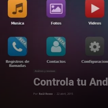
Análisis y reviews
Controla tu An
Por
Raúl Rosso
-
22 abril, 2015