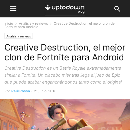
Inicio
Análisis y reviews
Creative Destruction, el mejor clon de
Fortnite para Android
Análisis y reviews
Creative Destruction, el mejor
clon de Fortnite para Android
Creative Destruction es un Battle Royale extremadamente
similar a Fornite. Un placebo mientras llega el jueo de Epic
que puede acabar enganchándonos tanto como el original.
Por
Raúl Rosso
-
21 junio, 2018