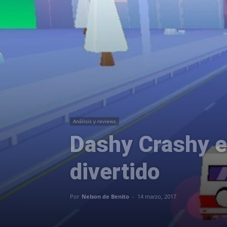
Análisis y reviews
Dashy Crashy e
divertido
Por
Nelson de Benito
-
14 marzo, 2017