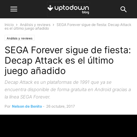
Inicio
Análisis y reviews
SEGA Forever sigue de fiesta: Decap Attack
es el último juego añadido
Análisis y reviews
SEGA Forever sigue de fiesta:
Decap Attack es el último
juego añadido
Decap Attack es un plataformas de 1991 que ya se
encuentra disponible de forma gratuita en Android gracias a
la línea SEGA Forever.
Por
Nelson de Benito
-
26 octubre, 2017