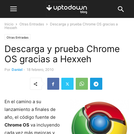
Inicio
Otras Entradas
Descarga y prueba Chrome OS gracias a
Hexxeh
Otras Entradas
Descarga y prueba Chrome
OS gracias a Hexxeh
Por
Daniel
-
18 febrero, 2010
En el camino a su
lanzamiento a finales de
año, el código fuente de
Chrome OS
va incluyendo
cada vez más mejoras y