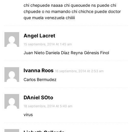
chi chepuede naaaa chi queouede ns puede chi
chpuede o no mamando chi chichce puede doctor
que muela venezuela chiiiii
Angel Lacret
15 septiembre, 2014 At 1:45 am
Juan Nieto Daniela Díaz Reyna Génesis Finol
Ivanna Roos
16 septiembre, 2014 At 2:53 am
Carlos Bermudez
DAniel SOto
18 septiembre, 2014 At 5:40 am
virus