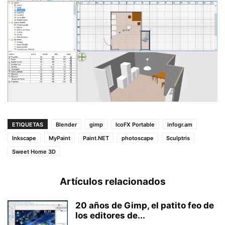
ETIQUETAS
Blender
gimp
IcoFX Portable
infogr.am
Inkscape
MyPaint
Paint.NET
photoscape
Sculptris
Sweet Home 3D
Artículos relacionados
20 años de Gimp, el patito feo de
los editores de...