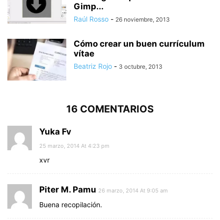
Gimp...
Raúl Rosso
-
26 noviembre, 2013
Cómo crear un buen currículum
vítae
Beatriz Rojo
-
3 octubre, 2013
16 COMENTARIOS
Yuka Fv
25 marzo, 2014 At 4:23 pm
xvr
Piter M. Pamu
26 marzo, 2014 At 9:05 am
Buena recopilación.