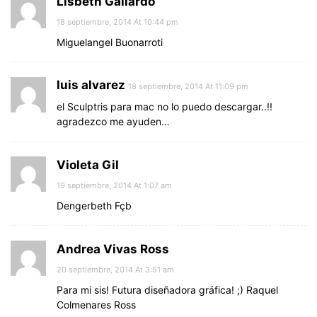
Lisbeth Gallardo
18 septiembre, 2014 At 10:44 pm
Miguelangel Buonarroti
luis alvarez
18 septiembre, 2014 At 11:09 pm
el Sculptris para mac no lo puedo descargar..!!
agradezco me ayuden…
Violeta Gil
19 septiembre, 2014 At 1:07 am
Dengerbeth Fçb
Andrea Vivas Ross
20 septiembre, 2014 At 3:51 am
Para mi sis! Futura diseñadora gráfica! ;) Raquel
Colmenares Ross