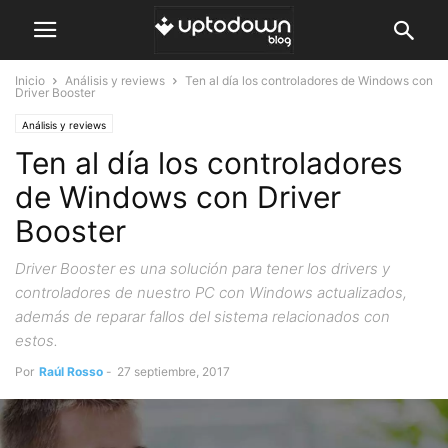
Inicio
Análisis y reviews
Ten al día los controladores de Windows con
Driver Booster
Análisis y reviews
Ten al día los controladores
de Windows con Driver
Booster
Driver Booster es una solución para tener los drivers y
controladores de nuestro PC con Windows actualizados,
además de reparar fallos del sistema relacionados con
estos.
Por
Raúl Rosso
-
27 septiembre, 2017