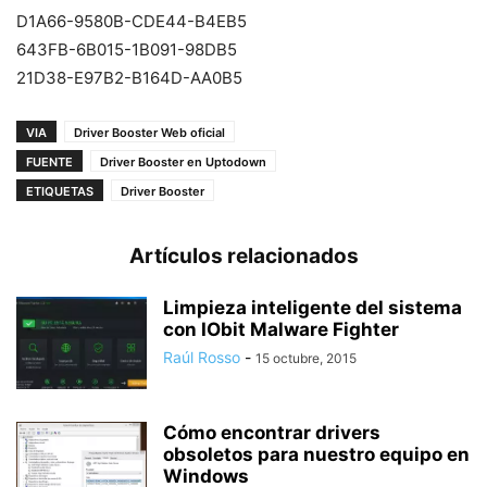
D1A66-9580B-CDE44-B4EB5
643FB-6B015-1B091-98DB5
21D38-E97B2-B164D-AA0B5
VIA
Driver Booster Web oficial
FUENTE
Driver Booster en Uptodown
ETIQUETAS
Driver Booster
Artículos relacionados
Limpieza inteligente del sistema
con IObit Malware Fighter
Raúl Rosso
-
15 octubre, 2015
Cómo encontrar drivers
obsoletos para nuestro equipo en
Windows