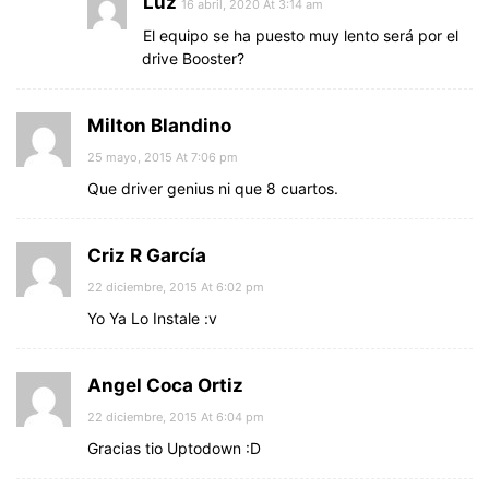
Luz
16 abril, 2020 At 3:14 am
El equipo se ha puesto muy lento será por el
drive Booster?
Milton Blandino
25 mayo, 2015 At 7:06 pm
Que driver genius ni que 8 cuartos.
Criz R García
22 diciembre, 2015 At 6:02 pm
Yo Ya Lo Instale :v
Angel Coca Ortiz
22 diciembre, 2015 At 6:04 pm
Gracias tio Uptodown :D