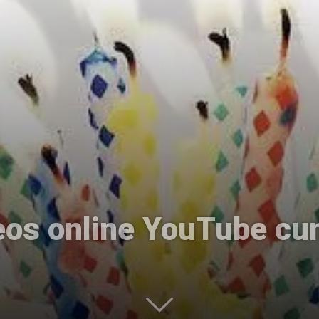
Uptodown
deos online YouTube c