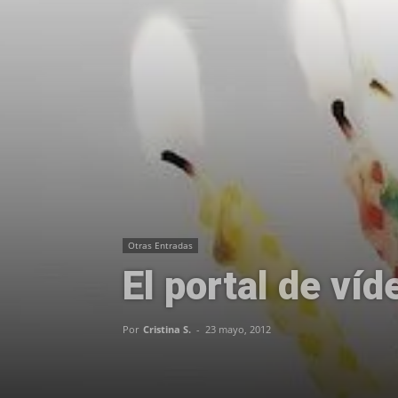
Otras Entradas
El portal de ví
Por
Cristina S.
-
23 mayo, 2012