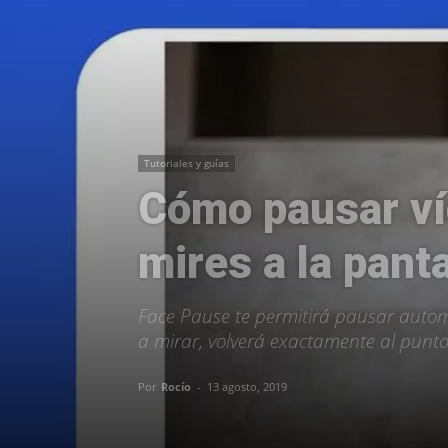
Tutoriales y guías
Cómo pausar v
mires a la panta
Face Pause te permitirá pausar autom
a mirar, volverá exactamente al punto
Por
Rocío
-
13 agosto, 2019