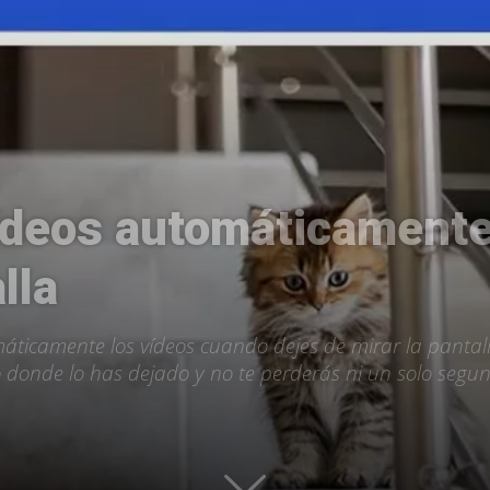
Uptodown
ídeos automáticamente
lla
áticamente los vídeos cuando dejes de mirar la panta
 donde lo has dejado y no te perderás ni un solo segun