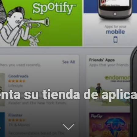
Uptodown
nta su tienda de aplic