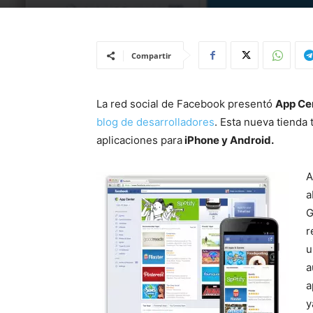
Compartir
La red social de Facebook presentó
App Ce
blog de desarrolladores
. Esta nueva tienda
aplicaciones para
iPhone y Android.
A
a
G
r
u
a
a
y