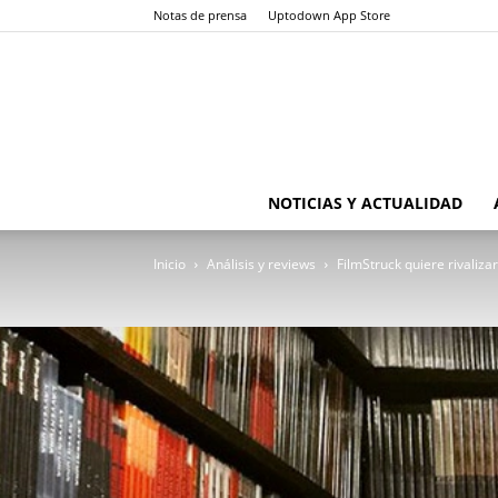
Notas de prensa
Uptodown App Store
NOTICIAS Y ACTUALIDAD
Inicio
Análisis y reviews
FilmStruck quiere rivaliza