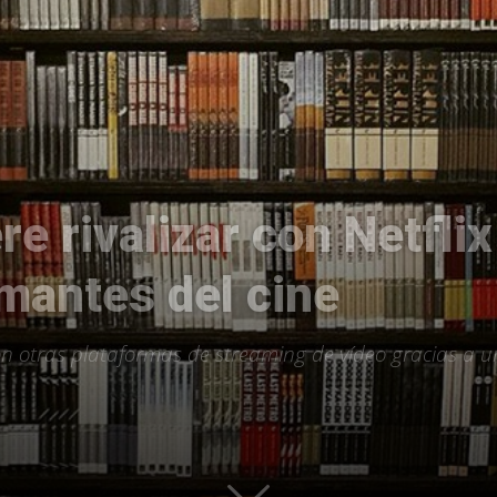
Uptodown
e rivalizar con Netflix
mantes del cine
on otras plataformas de streaming de vídeo gracias a un