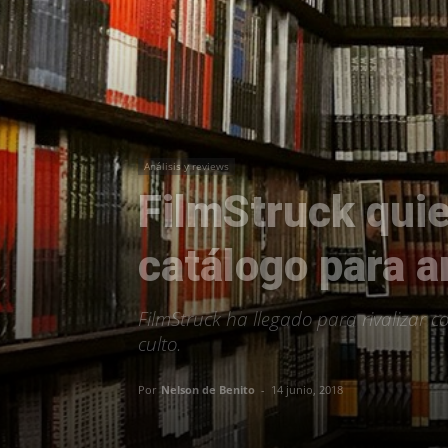
Análisis y reviews
FilmStruck quier
catálogo para a
FilmStruck ha llegado para rivalizar c
culto.
Por
Nelson de Benito
-
14 junio, 2018