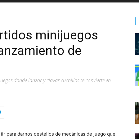
ertidos minijuegos
lanzamiento de
juegos donde lanzar y clavar cuchillos se convierte en
ir para darnos destellos de mecánicas de juego que,