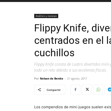
Análisis y reviews
Flippy Knife, div
centrados en el 
cuchillos
Flippy Knife consta de cuatro divertidos mini-
todo un reto debido a sus excelentes físicas.
Por
Nelson de Benito
-
21 agosto, 2017
Compartir
Los compendios de mini-juegos suelen exist