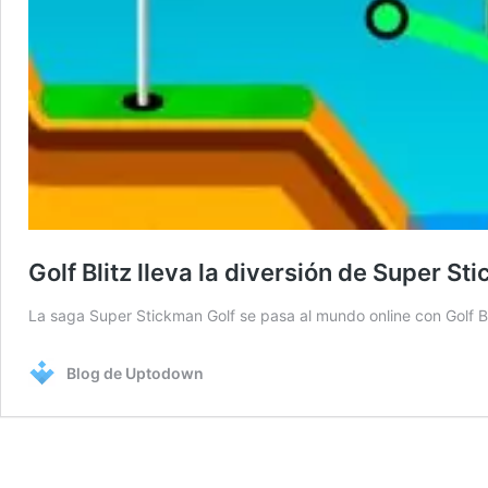
Golf Blitz lleva la diversión de Super St
La saga Super Stickman Golf se pasa al mundo online con Golf B
Blog de Uptodown