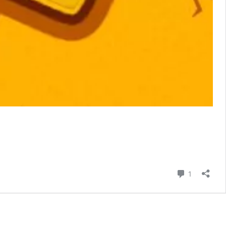
comentari
1