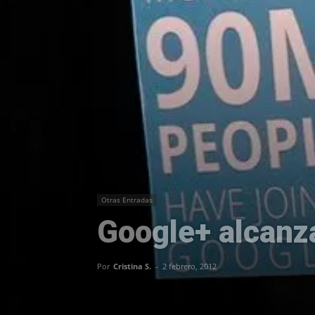
Otras Entradas
Google+ alcanza
Por
Cristina S.
-
2 febrero, 2012