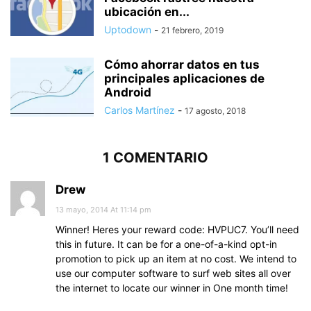
ubicación en...
Uptodown
-
21 febrero, 2019
Cómo ahorrar datos en tus
principales aplicaciones de
Android
Carlos Martínez
-
17 agosto, 2018
1 COMENTARIO
Drew
13 mayo, 2014 At 11:14 pm
Winner! Heres your reward code: HVPUC7. You’ll need
this in future. It can be for a one-of-a-kind opt-in
promotion to pick up an item at no cost. We intend to
use our computer software to surf web sites all over
the internet to locate our winner in One month time!