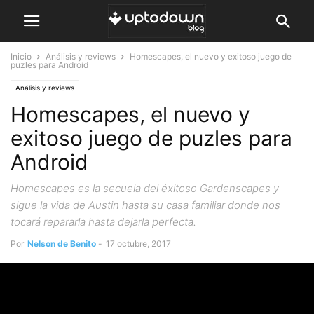
Inicio
Análisis y reviews
Homescapes, el nuevo y exitoso juego de
puzles para Android
Análisis y reviews
Homescapes, el nuevo y
exitoso juego de puzles para
Android
Homescapes es la secuela del éxitoso Gardenscapes y
sigue la vida de Austin hasta su casa familiar donde nos
tocará repararla hasta dejarla perfecta.
Por
Nelson de Benito
-
17 octubre, 2017