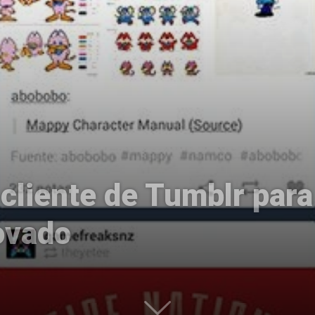
Uptodown
cliente de Tumblr para
ovado