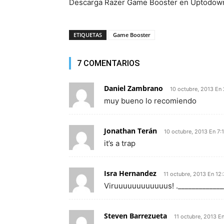
Descarga Razer Game Booster en Uptodow
ETIQUETAS
Game Booster
7 COMENTARIOS
Daniel Zambrano
10 octubre, 2013 En
muy bueno lo recomiendo
Jonathan Terán
10 octubre, 2013 En 7:
it’s a trap
Isra Hernandez
11 octubre, 2013 En 12
Viruuuuuuuuuuuus! ._____________
Steven Barrezueta
11 octubre, 2013 E