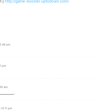
n |
http://game-booster.uptodown.com/
 2:46 pm
11 pm
:30 am
________.
n 12:11 pm