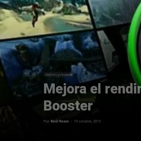
Análisis y reviews
Mejora el rend
Booster
Por
Raúl Rosso
-
10 octubre, 2013