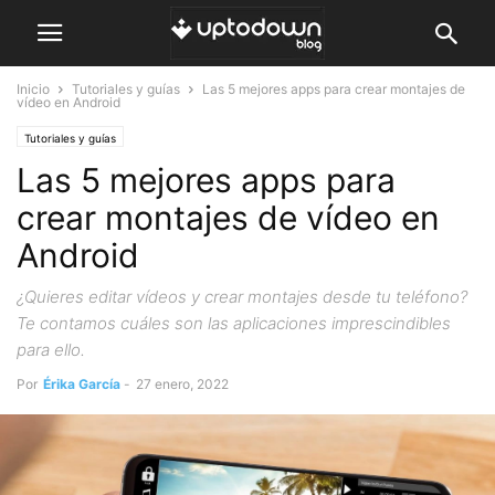
Inicio
Tutoriales y guías
Las 5 mejores apps para crear montajes de
vídeo en Android
Tutoriales y guías
Las 5 mejores apps para
crear montajes de vídeo en
Android
¿Quieres editar vídeos y crear montajes desde tu teléfono?
Te contamos cuáles son las aplicaciones imprescindibles
para ello.
Por
Érika García
-
27 enero, 2022