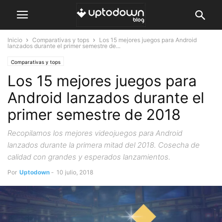
Inicio
Comparativas y tops
Los 15 mejores juegos para Android
lanzados durante el primer semestre de...
Comparativas y tops
Los 15 mejores juegos para
Android lanzados durante el
primer semestre de 2018
Recopilamos los mejores videojuegos para Android
lanzados durante la primera mitad del 2018. Cosecha de
calidad con grandes y esperados lanzamientos.
Por
Uptodown
-
10 julio, 2018