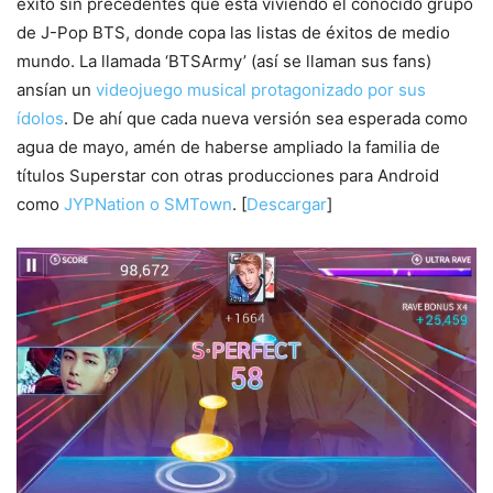
éxito sin precedentes que está viviendo el conocido grupo
de J-Pop BTS, donde copa las listas de éxitos de medio
mundo. La llamada ‘BTSArmy’ (así se llaman sus fans)
ansían un
videojuego musical protagonizado por sus
ídolos
. De ahí que cada nueva versión sea esperada como
agua de mayo, amén de haberse ampliado la familia de
títulos Superstar con otras producciones para Android
como
JYPNation o SMTown
. [
Descargar
]