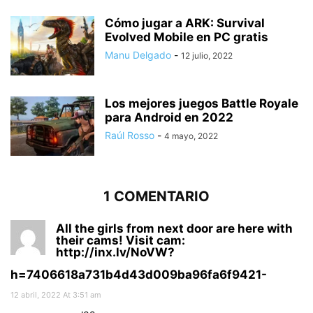
Cómo jugar a ARK: Survival
Evolved Mobile en PC gratis
Manu Delgado
-
12 julio, 2022
Los mejores juegos Battle Royale
para Android en 2022
Raúl Rosso
-
4 mayo, 2022
1 COMENTARIO
All the girls from next door are here with
their cams! Visit cam:
http://inx.lv/NoVW?
h=7406618a731b4d43d009ba96fa6f9421-
12 abril, 2022 At 3:51 am