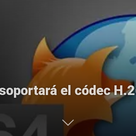
Uptodown
 soportará el códec H.