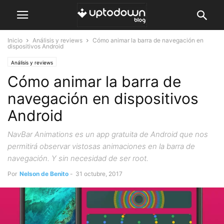
Inicio
Análisis y reviews
Cómo animar la barra de navegación en
dispositivos Android
Análisis y reviews
Cómo animar la barra de
navegación en dispositivos
Android
NavBar Animations es un app gratuita de Android que nos
permitirá observar vistosas animaciones en la barra de
navegación. Y sin necesidad de ser root.
Por
Nelson de Benito
-
31 octubre, 2017