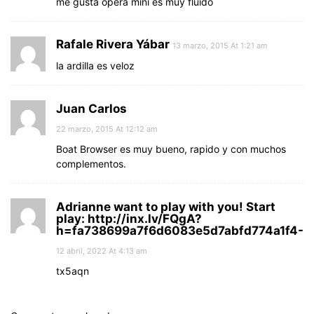
me gusta opera mini es muy fluido
Rafale Rivera Yábar
13 marzo, 2015 At 1:21 am
la ardilla es veloz
Juan Carlos
22 marzo, 2015 At 12:12 am
Boat Browser es muy bueno, rapido y con muchos
complementos.
Adrianne want to play with you! Start
play: http://inx.lv/FQgA?
h=fa738699a7f6d6083e5d7abfd774a1f4-
12 abril, 2022 At 4:13 am
tx5aqn