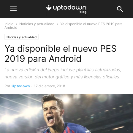
Inicio
Noticias y actualidad
Ya disponible el nuevo PES 2019 para
Android
Noticias y actualidad
Ya disponible el nuevo PES
2019 para Android
La nueva edición del juego incluye plantillas actualizadas,
nueva versión del motor gráfico y más licencias oficiales.
Por
Uptodown
-
17 diciembre, 2018