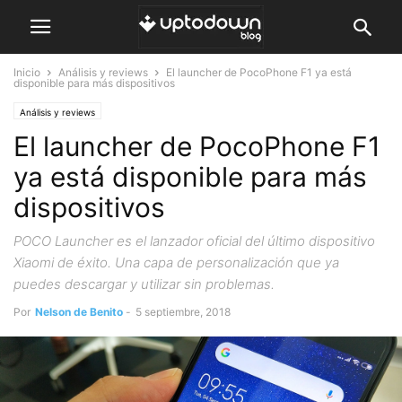
Inicio
Análisis y reviews
El launcher de PocoPhone F1 ya está
disponible para más dispositivos
Análisis y reviews
El launcher de PocoPhone F1
ya está disponible para más
dispositivos
POCO Launcher es el lanzador oficial del último dispositivo
Xiaomi de éxito. Una capa de personalización que ya
puedes descargar y utilizar sin problemas.
Por
Nelson de Benito
-
5 septiembre, 2018