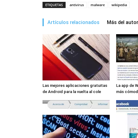
ETIQUETAS
antivirus
malware
wikipedia
Artículos relacionados
Más del auto
Las mejores aplicaciones gratuitas
La app de W
de Android para la vuelta al cole
más cómod