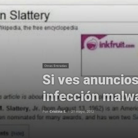
Otras Entradas
Si ves anuncios
infección malw
Por
Cristina S.
-
21 mayo, 2012