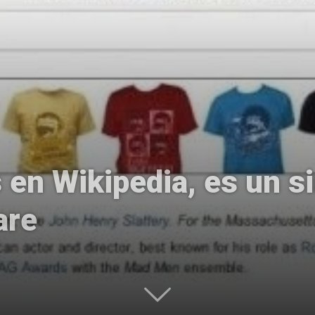
Uptodown
 en Wikipedia, es un s
are