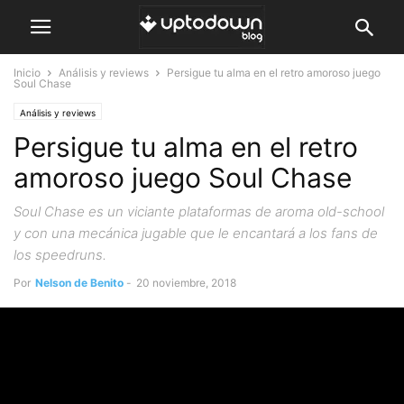
Inicio
Análisis y reviews
Persigue tu alma en el retro amoroso juego
Soul Chase
Análisis y reviews
Persigue tu alma en el retro
amoroso juego Soul Chase
Soul Chase es un viciante plataformas de aroma old-school
y con una mecánica jugable que le encantará a los fans de
los speedruns.
Por
Nelson de Benito
-
20 noviembre, 2018