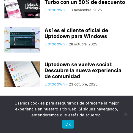
Turbo con un 50% de descuento
Uptodown
-
13 noviembre, 2025
Así es el cliente oficial de
Uptodown para Windows
Uptodown
-
28 octubre, 2025
Uptodown se vuelve social:
Descubre la nueva experiencia
de comunidad
Uptodown
-
23 octubre, 2025
Usamos cookies para asegurarnos de ofrecerte la mejor
experiencia en nuestro sitio web. Si sigues navegando,
entenderemos que estás de acuerdo.
© Uptodown Technologies SL |
TOS
|
Política de privacidad y
Ok
cookies
.