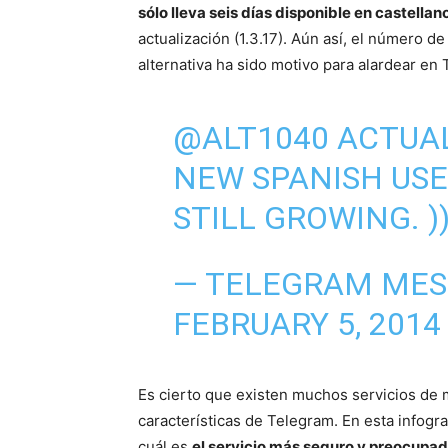
sólo lleva seis días disponible en castellan
actualización (1.3.17). Aún así, el número d
alternativa ha sido motivo para alardear en T
@ALT1040
ACTUALL
NEW SPANISH USE
STILL GROWING. )
— TELEGRAM MES
FEBRUARY 5, 2014
Es cierto que existen muchos servicios de 
características de Telegram. En esta infog
cuál es
el servicio más seguro y preocupado